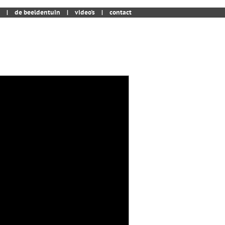
|
de beeldentuin
|
video's
|
contact