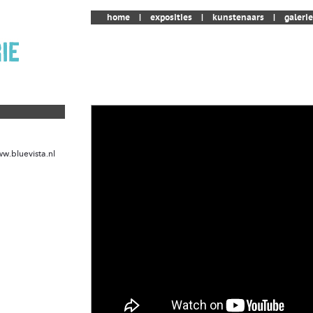
home
|
exposities
|
kunstenaars
|
galerie
w.bluevista.nl