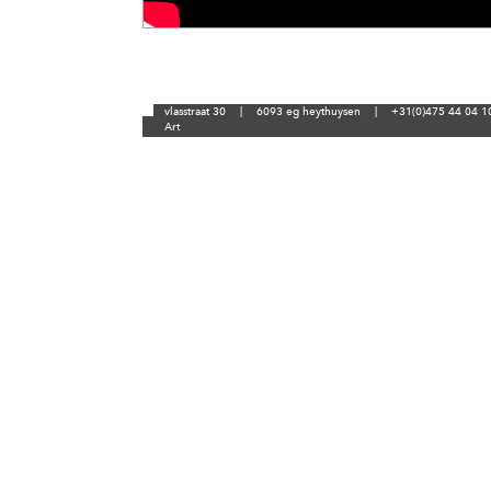
vlasstraat 30
|
6093 eg heythuysen
|
+31(0)475 44 04 
Art